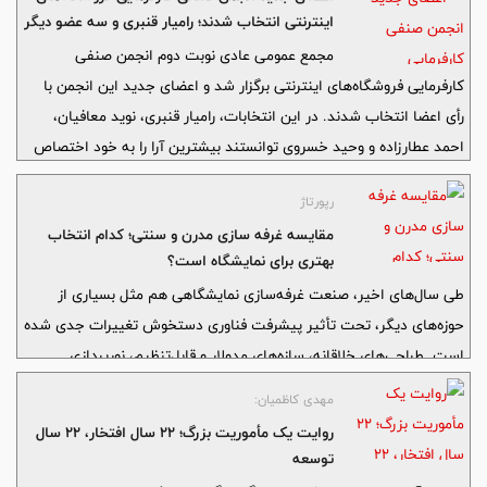
اینترنتی انتخاب شدند؛ رامیار قنبری و سه عضو دیگر
بیشترین رأی را کسب کردند
مجمع عمومی عادی نوبت دوم انجمن صنفی
کارفرمایی فروشگاه‌های اینترنتی برگزار شد و اعضای جدید این انجمن با
رأی اعضا انتخاب شدند. در این انتخابات، رامیار قنبری، نوید معافیان،
احمد عطارزاده و وحید خسروی توانستند بیشترین آرا را به خود اختصاص
دهند و به جمع اعضای اصلی انجمن راه پیدا کنند.
رپورتاژ
مقایسه غرفه سازی مدرن و سنتی؛ کدام انتخاب
بهتری برای نمایشگاه است؟
طی سال‌های اخیر، صنعت غرفه‌سازی نمایشگاهی هم مثل بسیاری از
حوزه‌های دیگر، تحت تأثیر پیشرفت فناوری دستخوش تغییرات جدی شده
است. طراحی‌های خلاقانه، سازه‌های مدولار و قابل‌تنظیم، نورپردازی
حرفه‌ای و فناوری‌های تعاملی، باعث شده‌اند بسیاری از برندها ترجیح دهند
مهدی کاظمیان:
به‌جای روش‌های سنتی، سراغ رویکردهای مدرن‌تر بروند.
روایت یک مأموریت بزرگ؛ ۲۲ سال افتخار، ۲۲ سال
توسعه