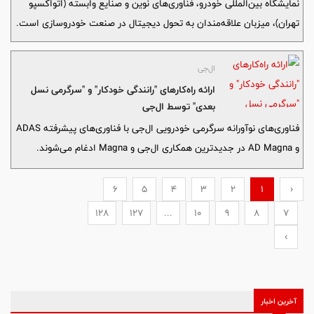
نمایشگاه بین‌المللی خودرو، فناوری‌های نوین و صنایع وابسته (اتواکسپو
تهران)، میزبان علاقه‌مندان به تحول دیجیتال در صنعت خودروسازی است.
ال‌جی
ارائه راه‌‌کار‌های "رانندگی خودکار" و "سرگرمی نسل
بعدی" توسط ال‌جی
فناوری‌های نوآورانه سرگرمی خودرویی ال‌جی با فناوری‌های پیشرفته ADAS
و AD Magna در جدیدترین همکاری ال‌جی و Magna ادغام می‌شوند.
6
5
4
3
2
1
‹
128
127
...
10
9
8
7
›
آخرین اخبار